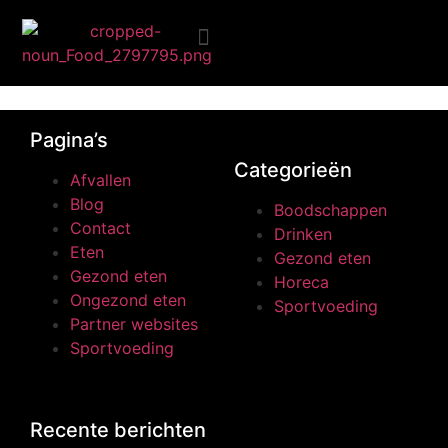
045erotu.png
Ongezond eten
Pagina’s
Categorieën
Afvallen
Blog
Boodschappen
Contact
Drinken
Eten
Gezond eten
Gezond eten
Horeca
Ongezond eten
Sportvoeding
Partner websites
Sportvoeding
Recente berichten