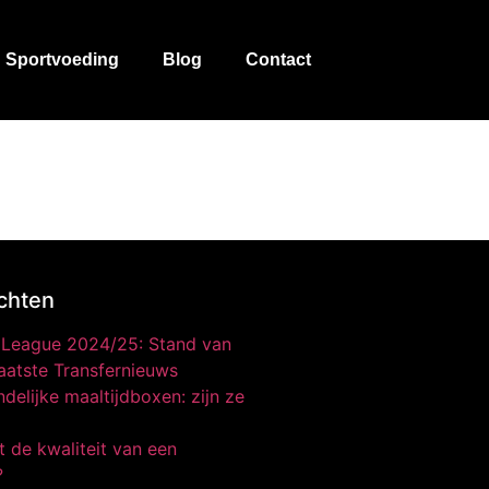
Sportvoeding
Blog
Contact
chten
o League 2024/25: Stand van
aatste Transfernieuws
delijke maaltijdboxen: zijn ze
 de kwaliteit van een
?