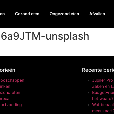
ten
Gezond eten
Ongezond eten
Afvallen
O6a9JTM-unsplash
orieën
Recente beri
oodschappen
Jupiler Pr
inken
Zaken en L
zond eten
Budgetvrien
oreca
het waard?
ortvoeding
Wat bepaalt
menukaart