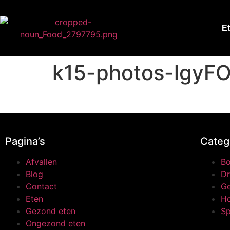
E
k15-photos-lgyF
Pagina’s
Categ
Afvallen
B
Blog
Dr
Contact
Ge
Eten
H
Gezond eten
Sp
Ongezond eten