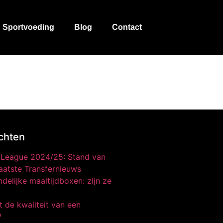
Sportvoeding
Blog
Contact
chten
o League 2024/25: Stand van
aatste Transfernieuws
delijke maaltijdboxen: zijn ze
 de kwaliteit van een
?