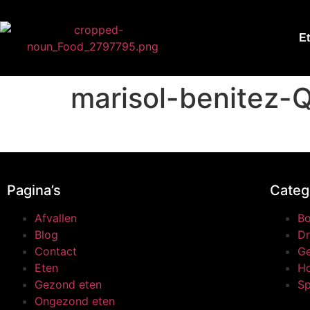
E
marisol-benitez
Pagina’s
Categ
Afvallen
B
Blog
Dr
Contact
Ge
Eten
H
Gezond eten
Sp
Ongezond eten