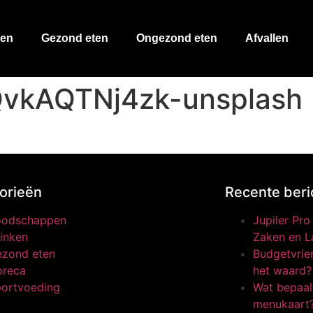
ten
Gezond eten
Ongezond eten
Afvallen
-QvkAQTNj4zk-unsplash
orieën
Recente beri
oodschappen
Jupiler Pr
inken
Zaken en L
zond eten
Budgetvrien
oreca
het waard?
ortvoeding
Wat bepaalt
menukaart