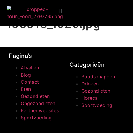
polar-bear-
196318_1920.jpg
Ongezond eten
Pagina’s
Categorieën
Afvallen
Blog
Boodschappen
Contact
Drinken
Eten
Gezond eten
Gezond eten
Horeca
Ongezond eten
Sportvoeding
Partner websites
Sportvoeding