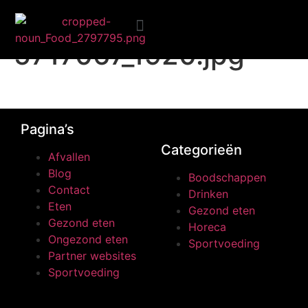
social-media-
5717067_1920.jpg
Ongezond eten
Pagina’s
Categorieën
Afvallen
Blog
Boodschappen
Contact
Drinken
Eten
Gezond eten
Gezond eten
Horeca
Ongezond eten
Sportvoeding
Partner websites
Sportvoeding