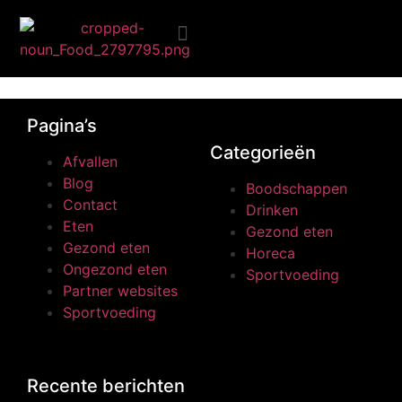
2ndDish.png
Ongezond eten
Pagina’s
Categorieën
Afvallen
Blog
Boodschappen
Contact
Drinken
Eten
Gezond eten
Gezond eten
Horeca
Ongezond eten
Sportvoeding
Partner websites
Sportvoeding
Recente berichten