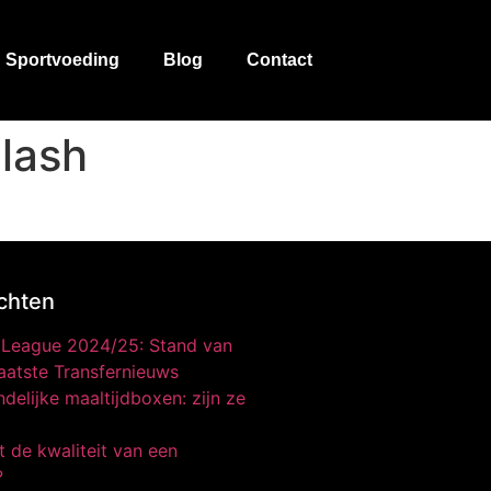
Sportvoeding
Blog
Contact
lash
chten
o League 2024/25: Stand van
aatste Transfernieuws
delijke maaltijdboxen: zijn ze
 de kwaliteit van een
?