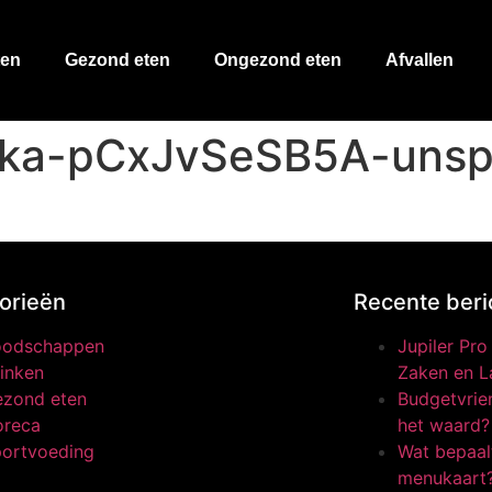
ten
Gezond eten
Ongezond eten
Afvallen
ka-pCxJvSeSB5A-unsp
orieën
Recente beri
oodschappen
Jupiler Pr
inken
Zaken en L
zond eten
Budgetvrien
oreca
het waard?
ortvoeding
Wat bepaalt
menukaart