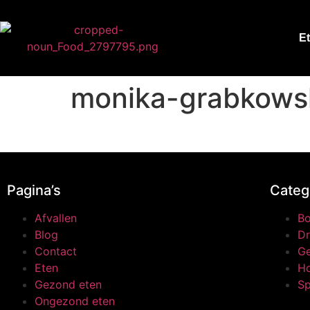
E
monika-grabkows
Pagina’s
Categ
Afvallen
B
Blog
Dr
Contact
Ge
Eten
H
Gezond eten
Sp
Ongezond eten