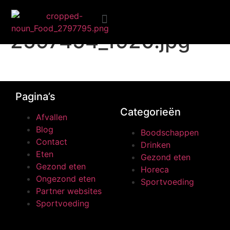
people-
2597454_1920.jpg
Ongezond eten
Pagina’s
Categorieën
Afvallen
Blog
Boodschappen
Contact
Drinken
Eten
Gezond eten
Gezond eten
Horeca
Ongezond eten
Sportvoeding
Partner websites
Sportvoeding