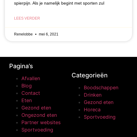
spierpijn. Als je namelijk begint met sporten zul
LEES VERDER
Renelobbe
mei 6, 2021
Pagina’s
Categorieën
Afvallen
Blog
Boodschappen
Contact
Drinken
Eten
Gezond eten
Gezond eten
Horeca
Ongezond eten
Sportvoeding
Partner websites
Sportvoeding